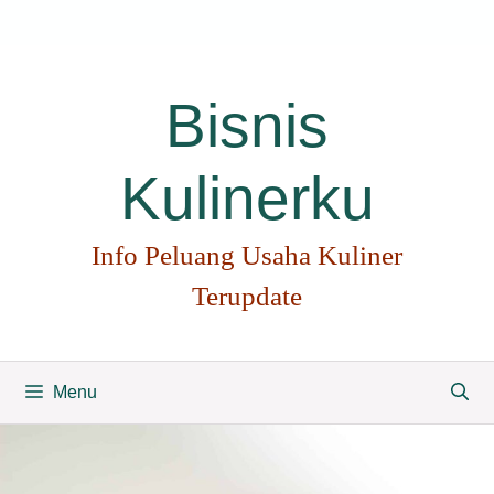
Langsung
ke
isi
Bisnis
Kulinerku
Info Peluang Usaha Kuliner
Terupdate
Menu