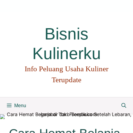
Langsung
ke
isi
Bisnis
Kulinerku
Info Peluang Usaha Kuliner
Terupdate
Menu