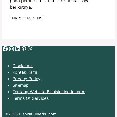
pada peramban ini untuk komentar saya
berikutnya.
Facebook
Instagram
LinkedIn
Pinterest
X
Disclaimer
Kontak Kami
Privacy Policy
Sitemap
Tentang Website Bisniskulinerku.com
Terms Of Services
©2026 BisnisKulinerku.com