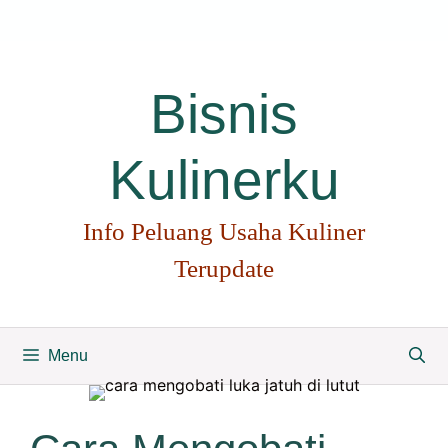
Langsung
ke
isi
Bisnis
Kulinerku
Info Peluang Usaha Kuliner
Terupdate
Menu