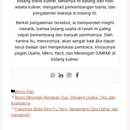
bidang bisnis kuliner. Minatnya ini datang dari hobi
wisata kuliner, mengamati perkembangan bisnis, dan
pengalaman bekerja di bidang ini.
Berkat pengalaman tersebut, ia memperoleh
insight
menarik, bahwa bidang usaha di ranah ini paling
cepat berkembang dan banyak peminatnya. Oleh
karena itu, menurutnya, akan sangat baik jika dapat
terus belajar dan mengedukasi pembaca, khususnya
pegiat Usaha, Mikro, Kecil, dan Menengah (UMKM) di
bidang kuliner.
Kategori
Bisnis Plan
Bisnis Minuman Kemasan Cup, Peluang Usaha, Tips dan
Analisanya
Franchise Boba Xing Fu Tang, Bagaimana Cara Daftar dan
Harganya?