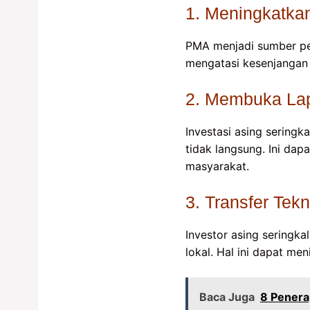
1. Meningkatka
PMA menjadi sumber pe
mengatasi kesenjanga
2. Membuka Lap
Investasi asing seringk
tidak langsung. Ini d
masyarakat.
3. Transfer Tek
Investor asing seringk
lokal. Hal ini dapat me
Baca Juga
8 Penerap