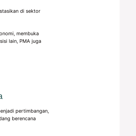
tasikan di sektor
konomi, membuka
isi lain, PMA juga
a
menjadi pertimbangan,
edang berencana