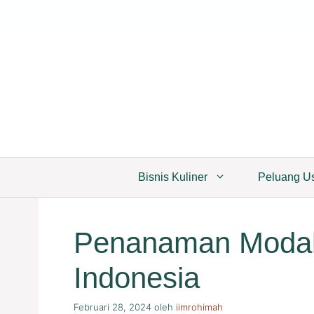
Langsung
ke
isi
Bisnis Kuliner
Peluang U
Penanaman Modal 
Indonesia
Februari 28, 2024
oleh
iimrohimah