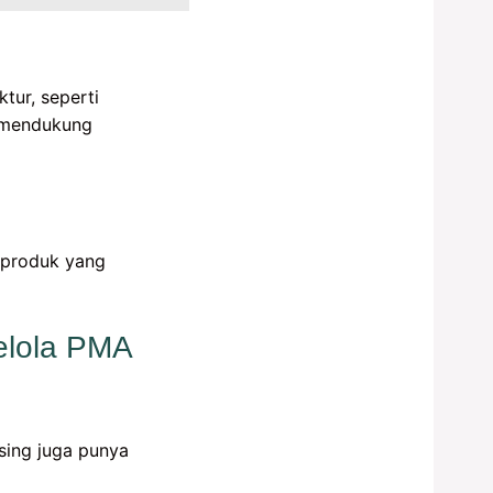
tur, seperti
n mendukung
 produk yang
elola PMA
sing juga punya