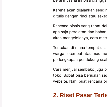
berarti usaha ini bisa diangg
Karena akan dijalankan sendi
ditulis dengan rinci atau seke
Rencana bisnis yang tepat d
apa saja peralatan dan bahan
akan mengelolanya, cara mem
Tentukan di mana tempat us
warga setempat atau mau mena
perlengkapan pendukung usah
Cara menjual sembako juga per
toko. Sobat bisa berjualan s
website. Nah, buat rencana 
2. Riset Pasar Ter