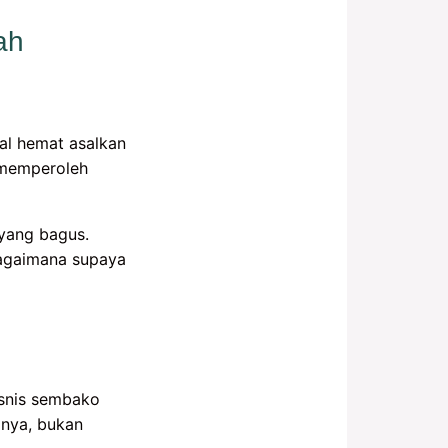
ah
al hemat asalkan
 memperoleh
yang bagus.
bagaimana supaya
isnis sembako
inya, bukan