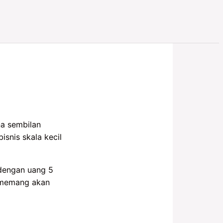
na sembilan
snis skala kecil
 dengan uang 5
t memang akan