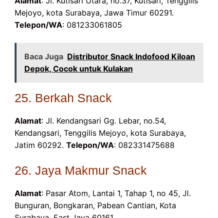
Alamat
: Jl. Kutisari Utara, no.37, Kutisari, Tenggilis
Mejoyo, kota Surabaya, Jawa Timur 60291.
Telepon/WA
: 081233061805
Baca Juga
Distributor Snack Indofood Kiloan
Depok, Cocok untuk Kulakan
25. Berkah Snack
Alamat
: Jl. Kendangsari Gg. Lebar, no.54,
Kendangsari, Tenggilis Mejoyo, kota Surabaya,
Jatim 60292.
Telepon/WA
: 082331475688
26. Jaya Makmur Snack
Alamat
: Pasar Atom, Lantai 1, Tahap 1, no 45, Jl.
Bunguran, Bongkaran, Pabean Cantian, Kota
Surabaya, East Java 60161.