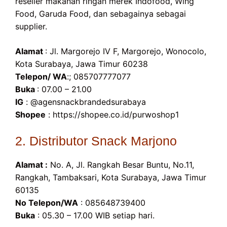
reseller makanan ringan merek Indofood, Wing
Food, Garuda Food, dan sebagainya sebagai
supplier.
Alamat
: Jl. Margorejo IV F, Margorejo, Wonocolo,
Kota Surabaya, Jawa Timur 60238
Telepon/ WA
:; 085707777077
Buka
: 07.00 – 21.00
IG
: @agensnackbrandedsurabaya
Shopee
: https://shopee.co.id/purwoshop1
2. Distributor Snack Marjono
Alamat :
No. A, Jl. Rangkah Besar Buntu, No.11,
Rangkah, Tambaksari, Kota Surabaya, Jawa Timur
60135
No Telepon/WA
: 085648739400
Buka
: 05.30 – 17.00 WIB setiap hari.