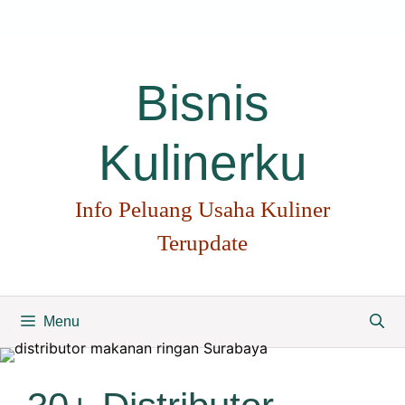
Langsung
ke
isi
Bisnis
Kulinerku
Info Peluang Usaha Kuliner
Terupdate
Menu