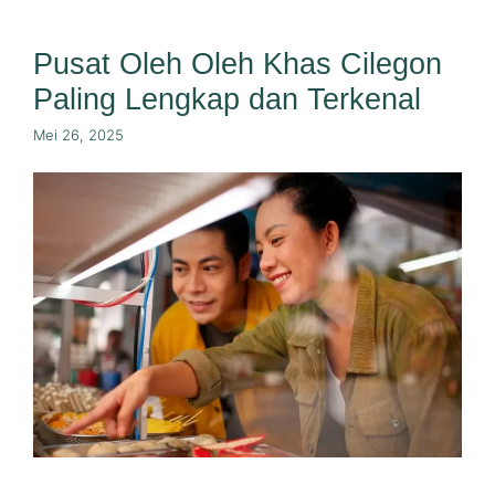
Pusat Oleh Oleh Khas Cilegon
Paling Lengkap dan Terkenal
Mei 26, 2025