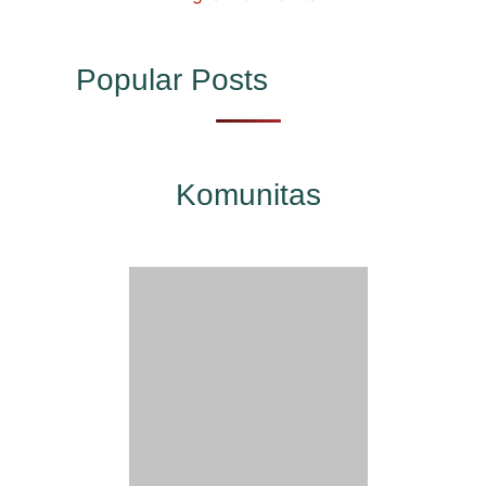
Popular Posts
Komunitas