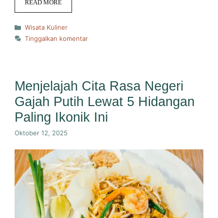
READ MORE
Kategori
Wisata Kuliner
Tinggalkan komentar
Menjelajah Cita Rasa Negeri
Gajah Putih Lewat 5 Hidangan
Paling Ikonik Ini
Oktober 12, 2025