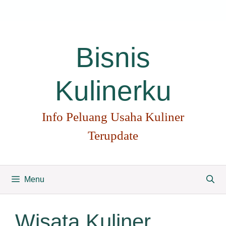
Langsung
ke
isi
Bisnis
Kulinerku
Info Peluang Usaha Kuliner
Terupdate
Menu
Wisata Kuliner