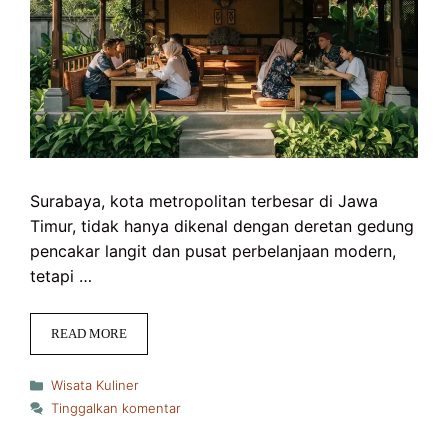
Surabaya, kota metropolitan terbesar di Jawa
Timur, tidak hanya dikenal dengan deretan gedung
pencakar langit dan pusat perbelanjaan modern,
tetapi …
READ MORE
Kategori
Wisata Kuliner
Tinggalkan komentar