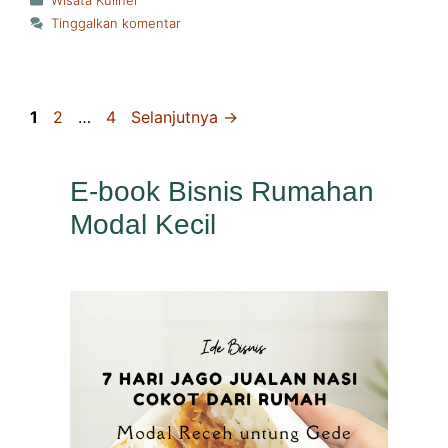
Tinggalkan komentar
Halaman
Halaman
Halaman
1
2
…
4
Selanjutnya
→
E-book Bisnis Rumahan
Modal Kecil