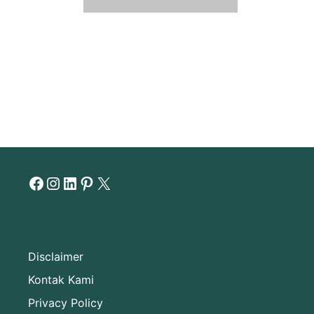
Facebook
Instagram
LinkedIn
Pinterest
X
Disclaimer
Kontak Kami
Privacy Policy