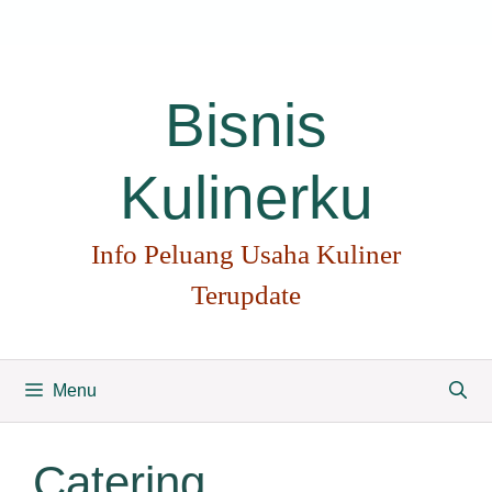
Langsung
ke
isi
Bisnis
Kulinerku
Info Peluang Usaha Kuliner
Terupdate
Menu
Catering