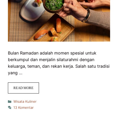
Bulan Ramadan adalah momen spesial untuk
berkumpul dan menjalin silaturahmi dengan
keluarga, teman, dan rekan kerja. Salah satu tradisi
yang …
READ MORE
Kategori
Wisata Kuliner
13 Komentar