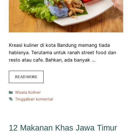
Kreasi kuliner di kota Bandung memang tiada
habisnya. Terutama untuk ranah street food dan
resto atau cafe. Bahkan, ada banyak …
READ MORE
Kategori
Wisata Kuliner
Tinggalkan komentar
12 Makanan Khas Jawa Timur