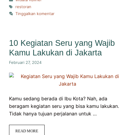
Tag
restoran
Tinggalkan komentar
10 Kegiatan Seru yang Wajib
Kamu Lakukan di Jakarta
Februari 27, 2024
Kamu sedang berada di Ibu Kota? Nah, ada
beragam kegiatan seru yang bisa kamu lakukan.
Tidak hanya tujuan perjalanan untuk …
READ MORE