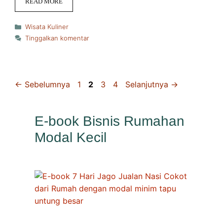
READ MORE
Kategori
Wisata Kuliner
Tinggalkan komentar
Halaman
Halaman
Halaman
Halaman
←
Sebelumnya
1
2
3
4
Selanjutnya
→
E-book Bisnis Rumahan
Modal Kecil