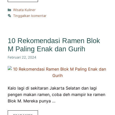
Kategori
Wisata Kuliner
Tinggalkan komentar
10 Rekomendasi Ramen Blok
M Paling Enak dan Gurih
Februari 22, 2024
Kalo lagi di sekitaran Jakarta Selatan dan lagi
pengen makan ramen, coba deh mampir ke ramen
Blok M. Mereka punya …