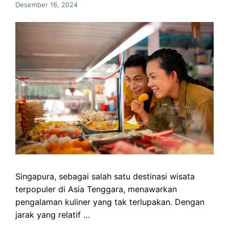
Desember 16, 2024
Singapura, sebagai salah satu destinasi wisata
terpopuler di Asia Tenggara, menawarkan
pengalaman kuliner yang tak terlupakan. Dengan
jarak yang relatif …