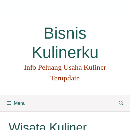
Langsung
ke
isi
Bisnis
Kulinerku
Info Peluang Usaha Kuliner
Terupdate
Menu
Wisata Kuliner