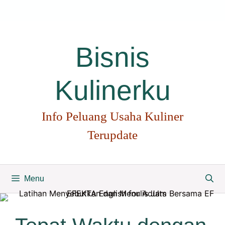
Langsung
ke
isi
Bisnis
Kulinerku
Info Peluang Usaha Kuliner
Terupdate
Menu