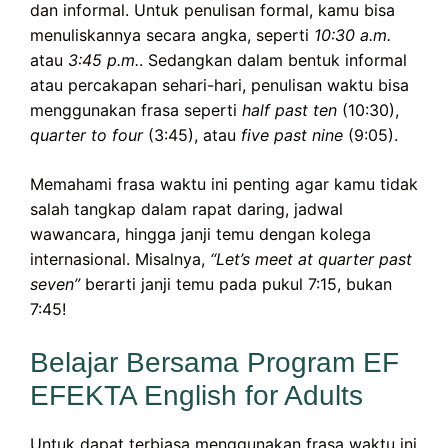
dan informal. Untuk penulisan formal, kamu bisa
menuliskannya secara angka, seperti
10:30 a.m.
atau
3:45 p.m.
. Sedangkan dalam bentuk informal
atau percakapan sehari-hari, penulisan waktu bisa
menggunakan frasa seperti
half past ten
(10:30),
quarter to four
(3:45), atau
five past nine
(9:05).
Memahami frasa waktu ini penting agar kamu tidak
salah tangkap dalam rapat daring, jadwal
wawancara, hingga janji temu dengan kolega
internasional. Misalnya,
“Let’s meet at quarter past
seven”
berarti janji temu pada pukul 7:15, bukan
7:45!
Belajar Bersama Program EF
EFEKTA English for Adults
Untuk dapat terbiasa menggunakan frasa waktu ini