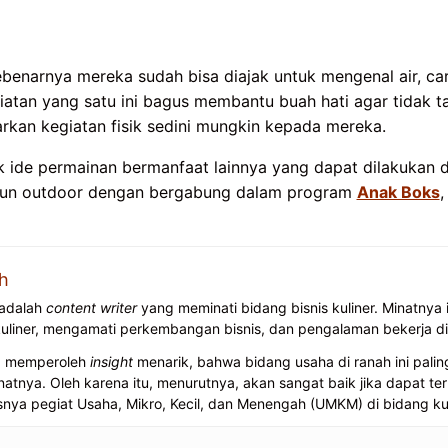
sebenarnya mereka sudah bisa diajak untuk mengenal air, ca
atan yang satu ini bagus membantu buah hati agar tidak t
kan kegiatan fisik sedini mungkin kepada mereka.
ide permainan bermanfaat lainnya yang dapat dilakukan d
upun outdoor dengan bergabung dalam program
Anak Boks
,
h
 adalah
content writer
yang meminati bidang bisnis kuliner. Minatnya i
kuliner, mengamati perkembangan bisnis, dan pengalaman bekerja di 
ia memperoleh
insight
menarik, bahwa bidang usaha di ranah ini palin
nya. Oleh karena itu, menurutnya, akan sangat baik jika dapat ter
a pegiat Usaha, Mikro, Kecil, dan Menengah (UMKM) di bidang kul