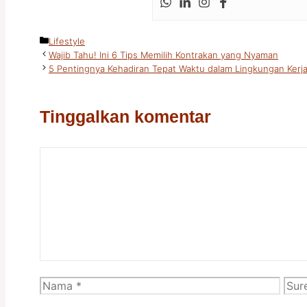
Kategori
Lifestyle
Wajib Tahu! Ini 6 Tips Memilih Kontrakan yang Nyaman
5 Pentingnya Kehadiran Tepat Waktu dalam Lingkungan Kerj
Tinggalkan komentar
Komentar
Nama
Sure