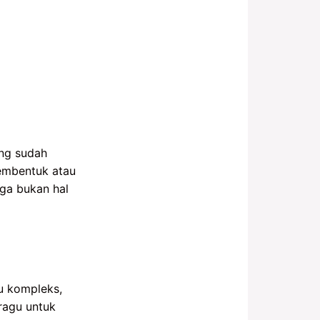
ang sudah
embentuk atau
uga bukan hal
u kompleks,
ragu untuk