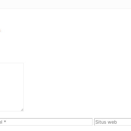
a
l
Situs
web