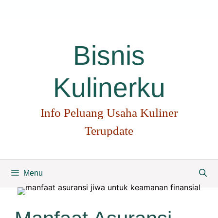
Langsung
ke
isi
Bisnis
Kulinerku
Info Peluang Usaha Kuliner
Terupdate
Menu