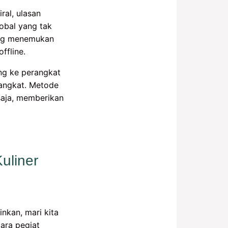
ral, ulasan
lobal yang tak
ring menemukan
ffline.
ng ke perangkat
rangkat. Metode
 saja, memberikan
uliner
nkan, mari kita
ara pegiat