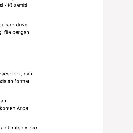
i 4K) sambil
i hard drive
i file dengan
 Facebook, dan
adalah format
dah
 konten Anda
ikan konten video