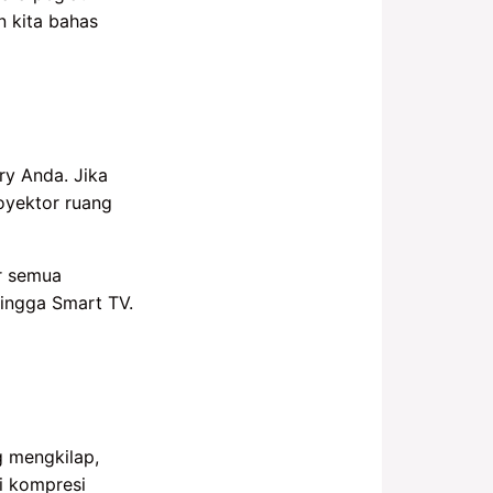
 kita bahas
y Anda. Jika
oyektor ruang
r semua
ingga Smart TV.
g mengkilap,
i kompresi