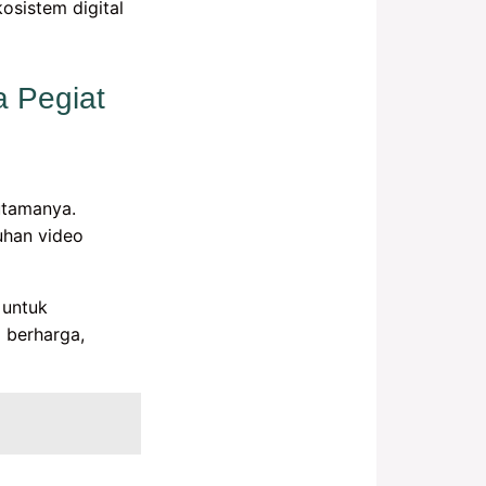
osistem digital
a Pegiat
utamanya.
uhan video
 untuk
 berharga,