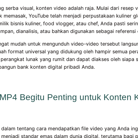
g serba visual, konten video adalah raja. Mulai dari resep vi
nik memasak, YouTube telah menjadi perpustakaan kuliner g
milik bisnis kuliner, food vlogger, atau chef, Anda pasti se
simpan, dianalisis, atau bahkan digunakan sebagai referensi o
ngat mudah untuk mengunduh video-video tersebut langsu
uah format universal yang didukung oleh hampir semua pe
i perangkat lunak yang rumit dan dapat diakses oleh siapa
angun bank konten digital pribadi Anda.
P4 Begitu Penting untuk Konten K
 dalam tentang cara mendapatkan file video yang Anda ingi
njadi standar emas dalam dunia digital, terutama bagi p