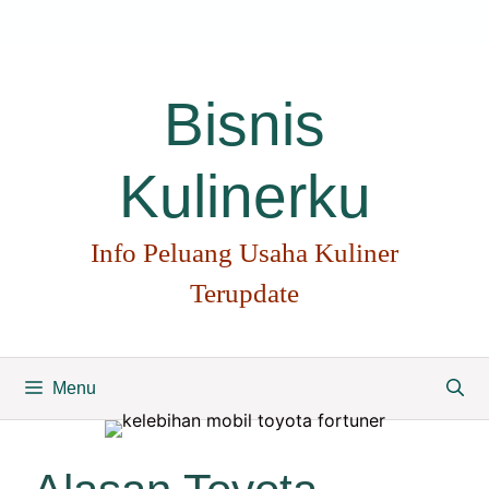
Langsung
ke
isi
Bisnis
Kulinerku
Info Peluang Usaha Kuliner
Terupdate
Menu