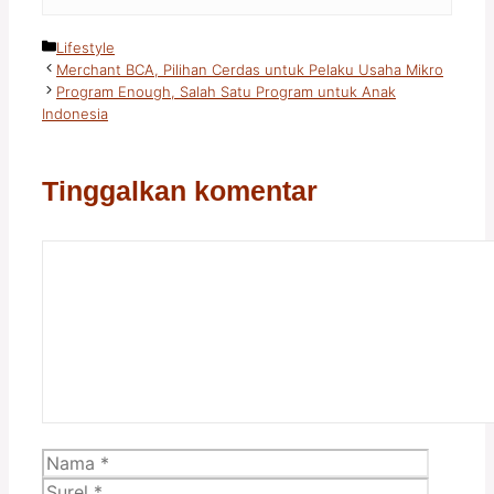
Kategori
Lifestyle
Merchant BCA, Pilihan Cerdas untuk Pelaku Usaha Mikro
Program Enough, Salah Satu Program untuk Anak
Indonesia
Tinggalkan komentar
Komentar
Nama
Surel
Situs