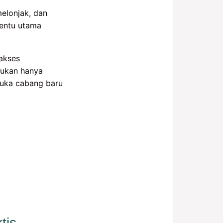
melonjak, dan
entu utama
akses
bukan hanya
buka cabang baru
tis