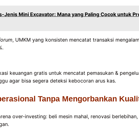
-Jenis Mini Excavator: Mana yang Paling Cocok untuk Pr
Forum
, UMKM yang konsisten mencatat transaksi mengalam
%.
kasi keuangan gratis untuk mencatat pemasukan & pengelua
ggu agar bisa segera deteksi kebocoran arus kas.
Operasional Tanpa Mengorbankan Kuali
arena over-investing: beli mesin mahal, renovasi berlebihan
gan.