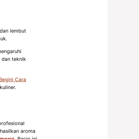
 dan lembut
uk.
mengaruhi
 dan teknik
Begini Cara
uliner.
profesional
hasilkan aroma
knyuss
. Beras ini