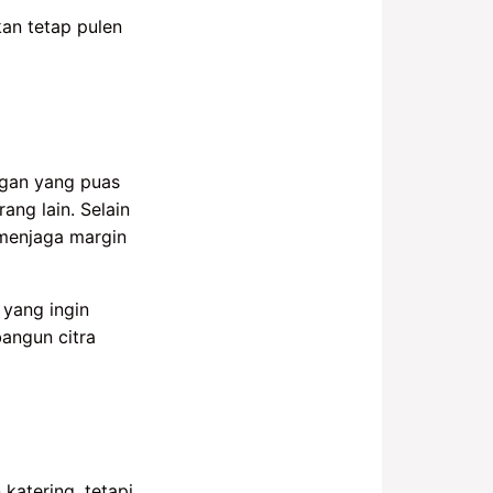
kan tetap pulen
ggan yang puas
ng lain. Selain
 menjaga margin
 yang ingin
bangun citra
atering, tetapi