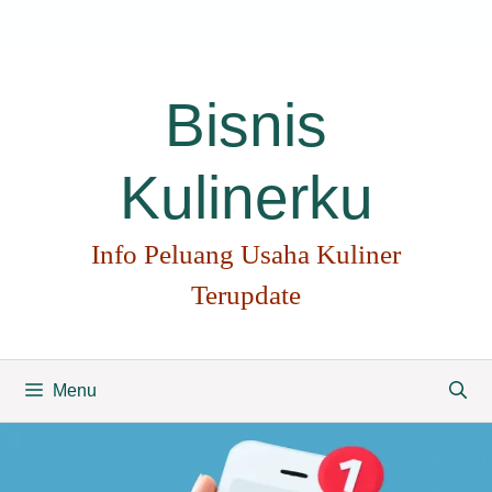
Langsung
ke
isi
Bisnis
Kulinerku
Info Peluang Usaha Kuliner
Terupdate
Menu