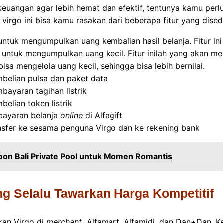
uangan agar lebih hemat dan efektif, tentunya kamu perl
i virgo ini bisa kamu rasakan dari beberapa fitur yang disedi
ntuk mengumpulkan uang kembalian hasil belanja. Fitur ini
ntuk mengumpulkan uang kecil. Fitur inilah yang akan me
sa mengelola uang kecil, sehingga bisa lebih bernilai.
mbelian pulsa dan paket data
mbayaran tagihan listrik
belian token listrik
bayaran belanja
online
di Alfagift
ransfer ke sesama penguna Virgo dan ke rekening bank
on Bali Private Pool untuk Momen Romantis
g Selalu Tawarkan Harga Kompetitif
kan Virgo di
merchant
Alfamart, Alfamidi, dan Dan+Dan. K