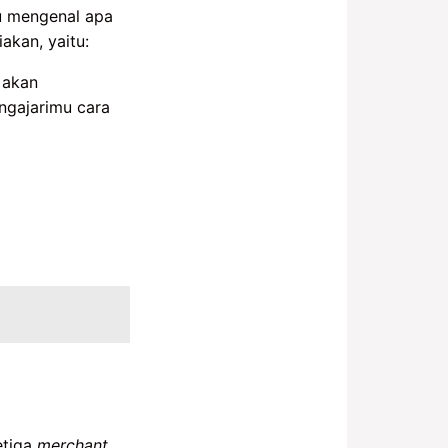
u mengenal apa
akan, yaitu:
 akan
ngajarimu cara
etiga
merchant