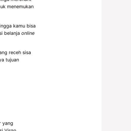
untuk menemukan
hingga kamu bisa
si belanja
online
ang receh sisa
ya tujuan
r yang
i Virgo