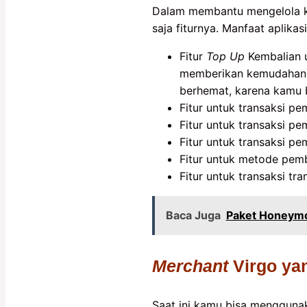
Dalam membantu mengelola ke
saja fiturnya. Manfaat aplikas
Fitur
Top Up
Kembalian u
memberikan kemudahan u
berhemat, karena kamu bi
Fitur untuk transaksi pe
Fitur untuk transaksi pe
Fitur untuk transaksi pem
Fitur untuk metode pem
Fitur untuk transaksi t
Baca Juga
Paket Honeymo
Merchant
Virgo yan
Saat ini kamu bisa mengguna