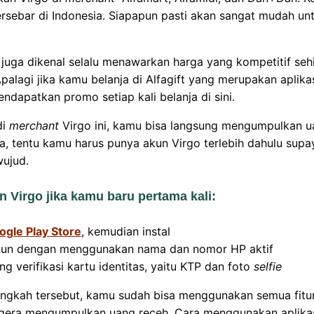
tersebar di Indonesia. Siapapun pasti akan sangat mudah 
 juga dikenal selalu menawarkan harga yang kompetitif se
palagi jika kamu belanja di Alfagift yang merupakan aplika
dapatkan promo setiap kali belanja di sini.
di
merchant
Virgo ini, kamu bisa langsung mengumpulkan u
 tentu kamu harus punya akun Virgo terlebih dahulu supa
wujud.
 Virgo jika kamu baru pertama kali:
ogle Play Store
, kemudian instal
un dengan menggunakan nama dan nomor HP aktif
ng verifikasi kartu identitas, yaitu KTP dan foto
selfie
angkah tersebut, kamu sudah bisa menggunakan semua fitu
egera mengumpulkan uang receh. Cara menggunakan aplikas