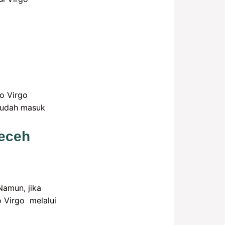
o Virgo
 sudah masuk
Receh
amun, jika
o Virgo melalui