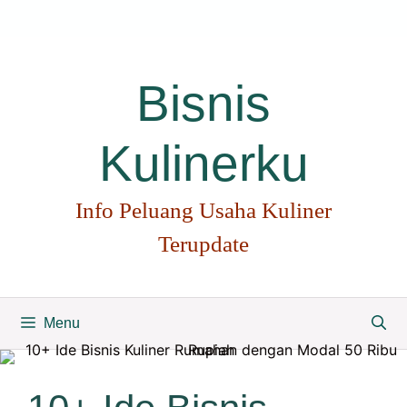
Langsung
ke
isi
Bisnis
Kulinerku
Info Peluang Usaha Kuliner
Terupdate
Menu