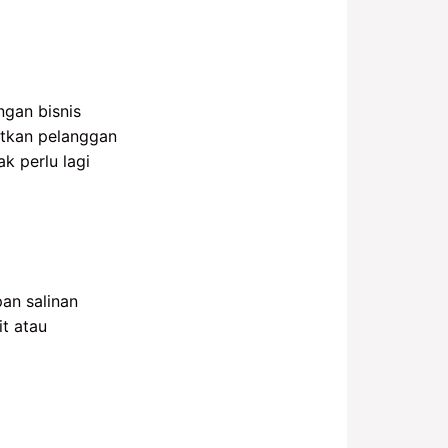
ngan bisnis
gatkan pelanggan
k perlu lagi
an salinan
t atau