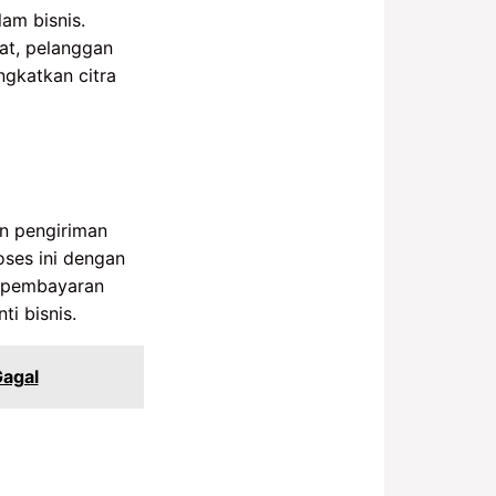
am bisnis.
pat, pelanggan
ngkatkan citra
an pengiriman
ses ini dengan
l pembayaran
i bisnis.
Gagal