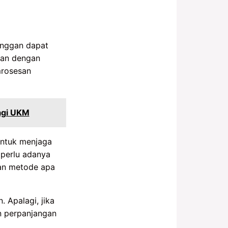
anggan dapat
ran dengan
mrosesan
agi UKM
untuk menjaga
 perlu adanya
an metode apa
 Apalagi, jika
n perpanjangan