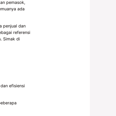
 dan pemasok,
Semuanya ada
a penjual dan
bagai referensi
s. Simak di
an efisiensi
 beberapa