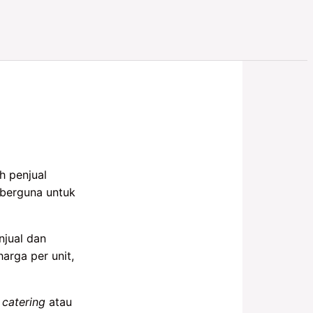
h penjual
 berguna untuk
njual dan
arga per unit,
catering
atau