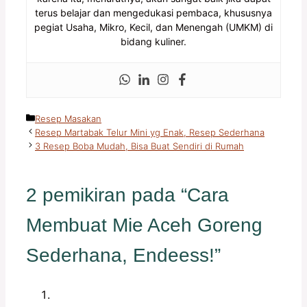
terus belajar dan mengedukasi pembaca, khususnya
pegiat Usaha, Mikro, Kecil, dan Menengah (UMKM) di
bidang kuliner.
Kategori
Resep Masakan
Resep Martabak Telur Mini yg Enak, Resep Sederhana
3 Resep Boba Mudah, Bisa Buat Sendiri di Rumah
2 pemikiran pada “Cara
Membuat Mie Aceh Goreng
Sederhana, Endeess!”