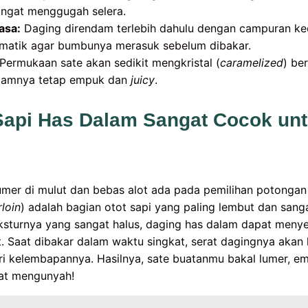
ngat menggugah selera.
asa:
Daging direndam terlebih dahulu dengan campuran ke
matik agar bumbunya merasuk sebelum dibakar.
Permukaan sate akan sedikit mengkristal (
caramelized
) be
alamnya tetap empuk dan
juicy
.
Sapi Has Dalam Sangat Cocok un
lumer di mulut dan bebas alot ada pada pemilihan potongan
loin
) adalah bagian otot sapi yang paling lembut dan sang
eksturnya yang sangat halus, daging has dalam dapat men
. Saat dibakar dalam waktu singkat, serat dagingnya akan
i kelembapannya. Hasilnya, sate buatanmu bakal lumer, em
aat mengunyah!