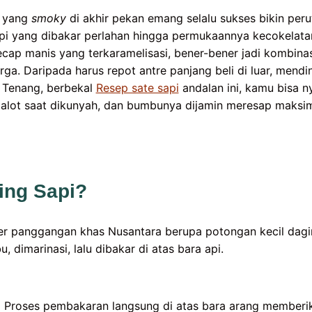
e yang
smoky
di akhir pekan emang selalu sukses bikin peru
pi yang dibakar perlahan hingga permukaannya kecokelata
ap manis yang terkaramelisasi, bener-bener jadi kombina
ga. Daripada harus repot antre panjang beli di luar, mendi
 Tenang, berbekal
Resep sate sapi
andalan ini, kamu bisa ny
 alot saat dikunyah, dan bumbunya dijamin meresap maksi
ing Sapi?
ner panggangan khas Nusantara berupa potongan kecil dagi
 dimarinasi, lalu dibakar di atas bara api.
:
Proses pembakaran langsung di atas bara arang memberi