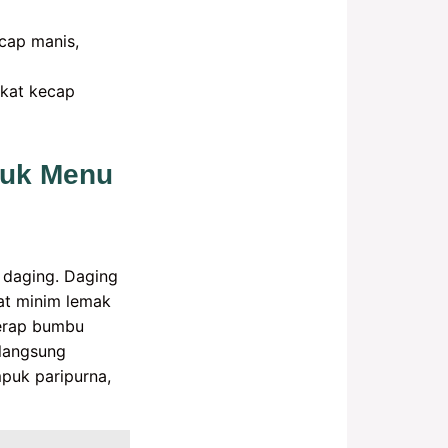
cap manis,
rkat kecap
tuk Menu
 daging. Daging
at minim lemak
yerap bumbu
 langsung
puk paripurna,