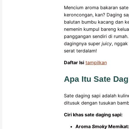
Mencium aroma bakaran sat
keroncongan, kan? Daging sa
balutan bumbu kacang dan kec
nemenin kumpul bareng keluar
panggangan sendiri di rumah.
dagingnya super
juicy
, nggak
serat terdalam!
Daftar Isi
tampilkan
Apa Itu Sate Dag
Sate daging sapi adalah kuli
ditusuk dengan tusukan bambu,
Ciri khas sate daging sapi:
Aroma
Smoky
Memikat