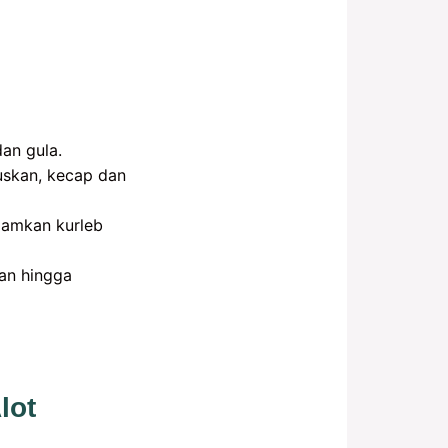
an gula.
uskan, kecap dan
iamkan kurleb
an hingga
lot