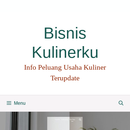
Langsung
ke
isi
Bisnis
Kulinerku
Info Peluang Usaha Kuliner
Terupdate
Menu