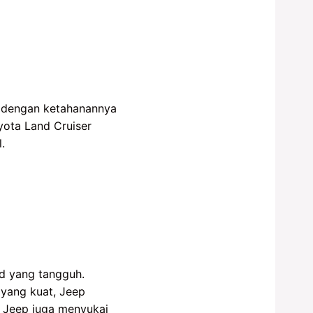
al dengan ketahanannya
yota Land Cruiser
.
ad yang tangguh.
 yang kuat, Jeep
r Jeep juga menyukai