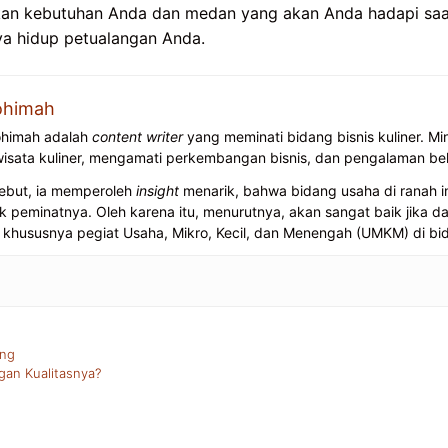
n kebutuhan Anda dan medan yang akan Anda hadapi saa
ya hidup petualangan Anda.
ohimah
ohimah adalah
content writer
yang meminati bidang bisnis kuliner. Min
wisata kuliner, mengamati perkembangan bisnis, dan pengalaman beke
ebut, ia memperoleh
insight
menarik, bahwa bidang usaha di ranah in
eminatnya. Oleh karena itu, menurutnya, akan sangat baik jika dap
hususnya pegiat Usaha, Mikro, Kecil, dan Menengah (UMKM) di bida
ung
an Kualitasnya?