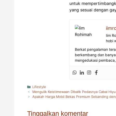
untuk mempertimbangka
yang sesuai dengan ga
iimr
Iim R
hobi 
Berkat pengalaman ters
berkembang dan banyak p
mengedukasi pembaca, k
Kategori
Lifestyle
Mengulik Keistimewaan Dibalik Pedasnya Cabai Hiy
Apakah Harga Mobil Bekas Premium Sebanding deng
Tinggalkan komentar