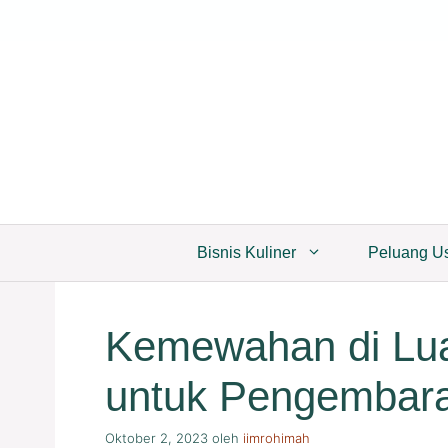
Langsung
ke
isi
Bisnis Kuliner
Peluang U
Kemewahan di Lua
untuk Pengembar
Oktober 2, 2023
oleh
iimrohimah