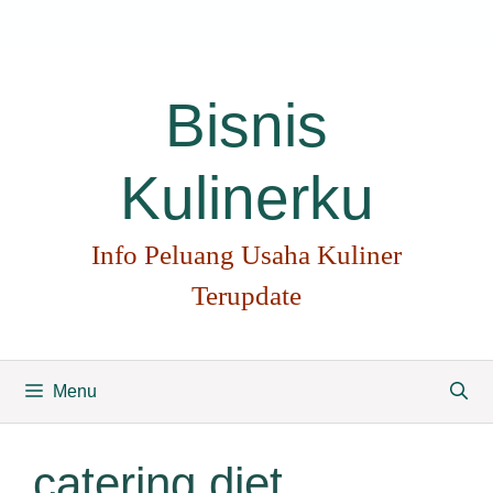
Langsung
ke
isi
Bisnis
Kulinerku
Info Peluang Usaha Kuliner
Terupdate
Menu
catering diet