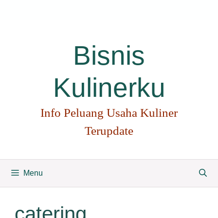
Langsung
ke
isi
Bisnis
Kulinerku
Info Peluang Usaha Kuliner
Terupdate
Menu
catering