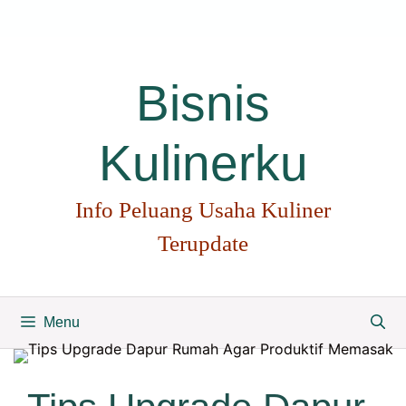
Langsung
ke
isi
Bisnis
Kulinerku
Info Peluang Usaha Kuliner
Terupdate
Menu