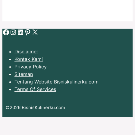
Facebook
Instagram
LinkedIn
Pinterest
X
Disclaimer
Kontak Kami
Privacy Policy
Sitemap
Tentang Website Bisniskulinerku.com
Terms Of Services
©2026 BisnisKulinerku.com