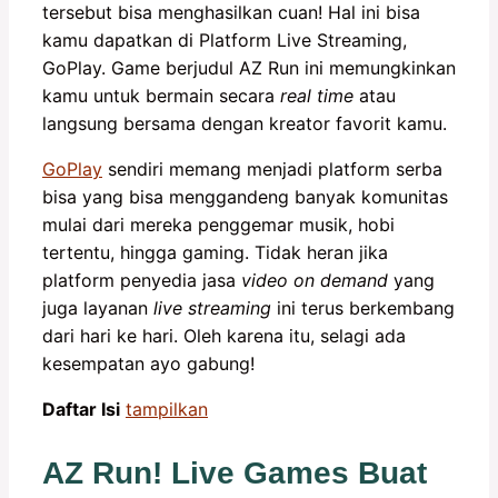
tersebut bisa menghasilkan cuan! Hal ini bisa
kamu dapatkan di Platform Live Streaming,
GoPlay. Game berjudul AZ Run ini memungkinkan
kamu untuk bermain secara
real time
atau
langsung bersama dengan kreator favorit kamu.
GoPlay
sendiri memang menjadi platform serba
bisa yang bisa menggandeng banyak komunitas
mulai dari mereka penggemar musik, hobi
tertentu, hingga gaming. Tidak heran jika
platform penyedia jasa
video on demand
yang
juga layanan
live streaming
ini terus berkembang
dari hari ke hari. Oleh karena itu, selagi ada
kesempatan ayo gabung!
Daftar Isi
tampilkan
AZ Run! Live Games Buat