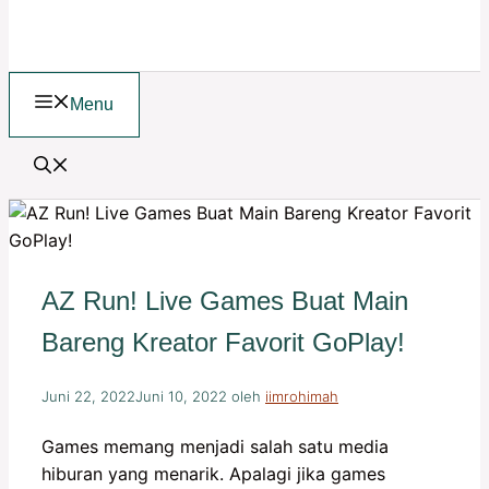
Menu
AZ Run! Live Games Buat Main
Bareng Kreator Favorit GoPlay!
Juni 22, 2022
Juni 10, 2022
oleh
iimrohimah
Games memang menjadi salah satu media
hiburan yang menarik. Apalagi jika games