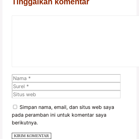
Tinggalkan komentar
Komentar
Nama
Surel
Situs
web
Simpan nama, email, dan situs web saya
pada peramban ini untuk komentar saya
berikutnya.