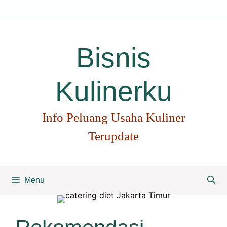
Langsung
ke
isi
Bisnis
Kulinerku
Info Peluang Usaha Kuliner
Terupdate
Menu