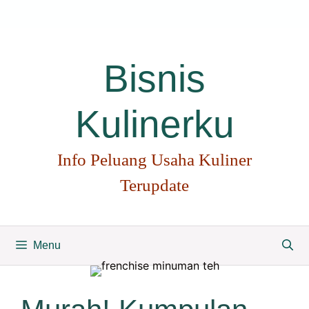
Langsung
ke
isi
Bisnis
Kulinerku
Info Peluang Usaha Kuliner
Terupdate
Menu