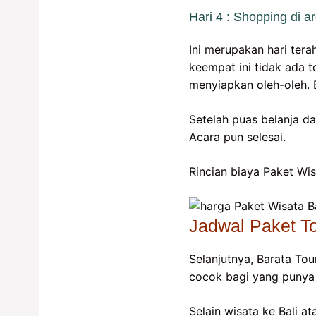
Hari 4 : Shopping di a
Ini merupakan hari tera
keempat ini tidak ada t
menyiapkan oleh-oleh. 
Setelah puas belanja da
Acara pun selesai.
Rincian biaya Paket Wis
Jadwal Paket To
Selanjutnya, Barata Tou
cocok bagi yang punya 
Selain wisata ke Bali a