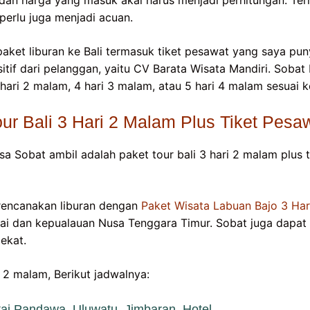
erlu juga menjadi acuan.
aket liburan ke Bali termasuk tiket pesawat yang saya pu
tif dari pelanggan, yaitu CV Barata Wisata Mandiri. Soba
hari 2 malam, 4 hari 3 malam, atau 5 hari 4 malam sesuai 
ur Bali 3 Hari 2 Malam Plus Tiket Pesa
sa Sobat ambil adalah paket tour bali 3 hari 2 malam plus 
rencanakan liburan dengan
Paket Wisata Labuan Bajo 3 Ha
tai dan kepualauan Nusa Tenggara Timur. Sobat juga dapa
ekat.
i 2 malam, Berikut jadwalnya:
ntai Pandawa, Uluwatu, Jimbaran, Hotel