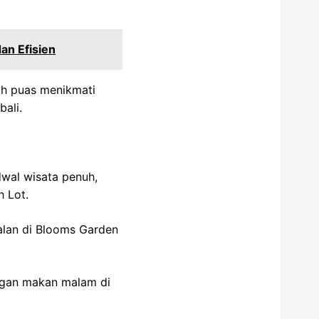
an Efisien
lah puas menikmati
bali.
dwal wisata penuh,
h Lot.
-jalan di Blooms Garden
engan makan malam di