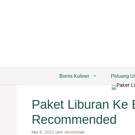
Langsung
ke
isi
Bisnis Kuliner
Peluang U
Paket Liburan Ke 
Recommended
Mei 9, 2022
oleh
iimrohimah