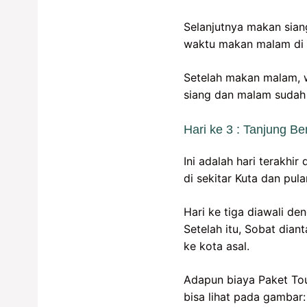
Selanjutnya makan siang
waktu makan malam di 
Setelah makan malam, wi
siang dan malam sudah
Hari ke 3 : Tanjung Be
Ini adalah hari terakhir
di sekitar Kuta dan pula
Hari ke tiga diawali de
Setelah itu, Sobat dian
ke kota asal.
Adapun biaya Paket Tou
bisa lihat pada gambar: