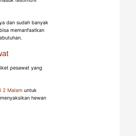
nya dan sudah banyak
t bisa memanfaatkan
kebutuhan.
wat
tiket pesawat yang
ri 2 Malam
untuk
t menyaksikan hewan