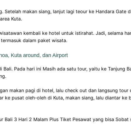
. Setelah makan siang, lanjut lagi teour ke Handara Gate 
area Kuta.
satawan kembali ke hotel untuk istirahat. Jadi, selama ha
 termasuk dalam paket wisata.
noa, Kuta around, dan Airport
 di Bali. Pada hari ini Masih ada satu tour, yaitu ke Tanjung 
ng.
ngan makan pagi di hotel, lalu check out dan langsung tour 
tar ke pusat oleh-oleh di Kuta, makan siang, lalu diantar ke
r Bali 3 Hari 2 Malam Plus Tiket Pesawat yang bisa Sobat s