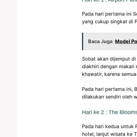
Pada hari pertama ini 
yang cukup singkat di 
Baca Juga
Model Po
Sobat akan dijemput di
diakhiri dengan makan m
khawatir, karena semua 
Pada hari pertama ini,
dilakukan sendiri oleh 
Hari ke 2 : The Bloom
Pada hari kedua untuk P
hotel, lanjut wisata ke