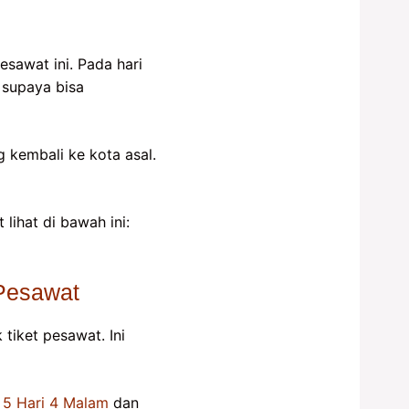
esawat ini. Pada hari
a supaya bisa
g kembali ke kota asal.
lihat di bawah ini:
 Pesawat
tiket pesawat. Ini
 5 Hari 4 Malam
dan