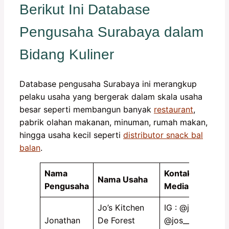
Berikut Ini Database
Pengusaha Surabaya dalam
Bidang Kuliner
Database pengusaha Surabaya ini merangkup
pelaku usaha yang bergerak dalam skala usaha
besar seperti membangun banyak
restaurant
,
pabrik olahan makanan, minuman, rumah makan,
hingga usaha kecil seperti
distributor snack bal
balan
.
Nama
Kontak Bisnis (T
Nama Usaha
Pengusaha
Media Sosial, W
Jo’s Kitchen
IG : @jonathan_s
Jonathan
De Forest
@jos__kitchenn