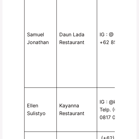
Samuel
Daun Lada
IG : @ daunladar
Jonathan
Restaurant
+62 857-8528-
IG : @kayannare
Ellen
Kayanna
Telp. (031) 567
Sulistyo
Restaurant
0817 0399 8000
(+62)31 355 122