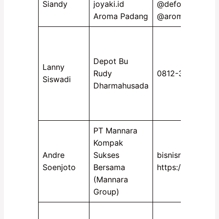
Siandy
joyaki.id
@deforest_id @j
Aroma Padang
@aroma_padan
Depot Bu
Lanny
Rudy
0812-3456-5110
Siswadi
Dharmahusada
PT Mannara
Kompak
Andre
Sukses
bisnisresto.com
Soenjoto
Bersama
https://mannara
(Mannara
Group)