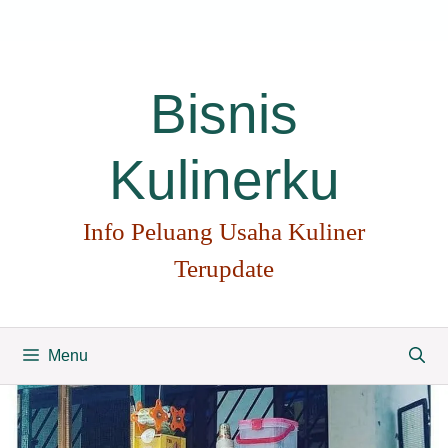
Langsung
ke
isi
Bisnis
Kulinerku
Info Peluang Usaha Kuliner
Terupdate
Menu