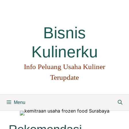
Langsung
ke
isi
Bisnis
Kulinerku
Info Peluang Usaha Kuliner
Terupdate
Menu