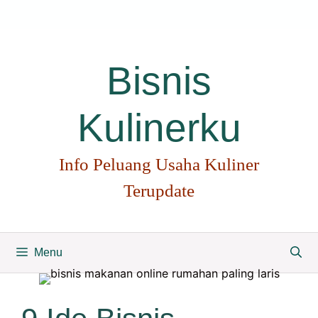
Langsung
ke
isi
Bisnis
Kulinerku
Info Peluang Usaha Kuliner
Terupdate
Menu