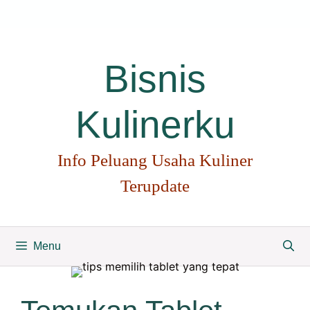
Langsung
ke
isi
Bisnis
Kulinerku
Info Peluang Usaha Kuliner
Terupdate
Menu