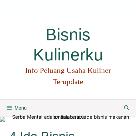
Langsung
ke
isi
Bisnis
Kulinerku
Info Peluang Usaha Kuliner
Terupdate
Menu