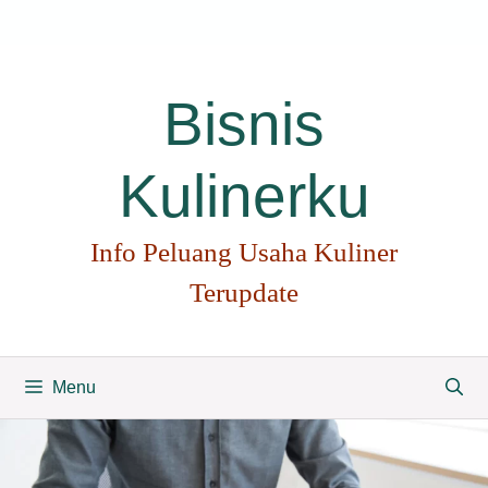
Langsung
ke
isi
Bisnis
Kulinerku
Info Peluang Usaha Kuliner
Terupdate
Menu