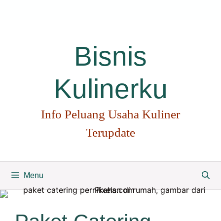
Langsung
ke
isi
Bisnis
Kulinerku
Info Peluang Usaha Kuliner
Terupdate
Menu