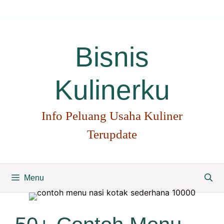
Langsung
ke
isi
Bisnis
Kulinerku
Info Peluang Usaha Kuliner
Terupdate
Menu