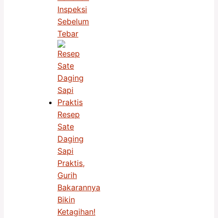
Inspeksi
Sebelum
Tebar
Resep
Sate
Daging
Sapi
Praktis,
Gurih
Bakarannya
Bikin
Ketagihan!