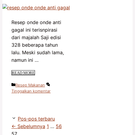
Resep onde onde anti
gagal ini terisnpirasi
dari majalah Saji edisi
328 beberapa tahun
lalu. Meski sudah lama,
namun ini …
READ MORE
Kategori
Resep Makanan
Tinggalkan komentar
Pos-pos terbaru
Halaman
Halaman
Halaman
←
Sebelumnya
1
…
56
57