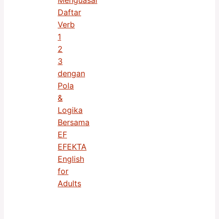
Menguasai
Daftar
Verb
1
2
3
dengan
Pola
&
Logika
Bersama
EF
EFEKTA
English
for
Adults