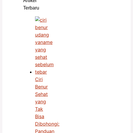
Artikel
Terbaru
Ciri
Benur
Sehat
yang
Tak
Bisa
Dibohongi:
Panduan