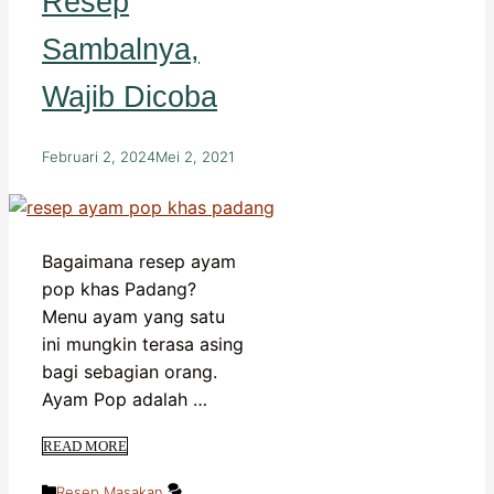
Resep
Sambalnya,
Wajib Dicoba
Februari 2, 2024
Mei 2, 2021
Bagaimana resep ayam
pop khas Padang?
Menu ayam yang satu
ini mungkin terasa asing
bagi sebagian orang.
Ayam Pop adalah …
READ MORE
Kategori
Resep Masakan