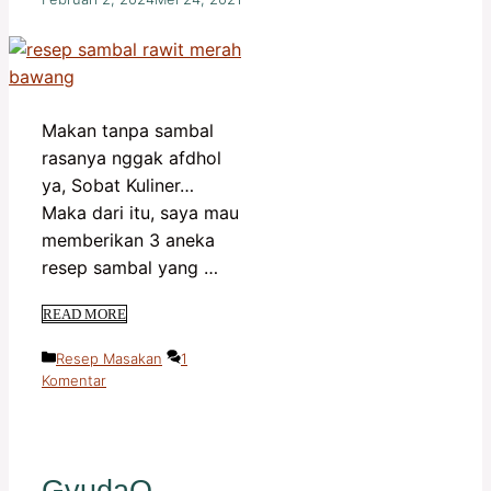
Makan tanpa sambal
rasanya nggak afdhol
ya, Sobat Kuliner…
Maka dari itu, saya mau
memberikan 3 aneka
resep sambal yang …
READ MORE
Kategori
Resep Masakan
1
Komentar