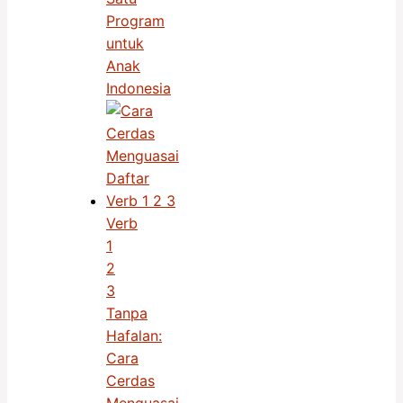
Program
untuk
Anak
Indonesia
Verb
1
2
3
Tanpa
Hafalan:
Cara
Cerdas