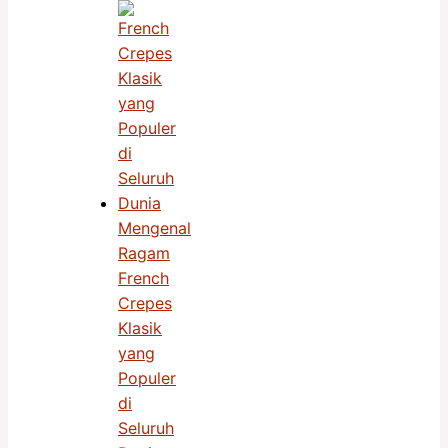
Mengenal
Ragam
French
Crepes
Klasik
yang
Populer
di
Seluruh