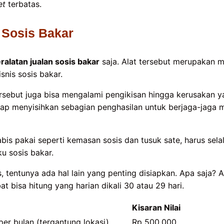
et
terbatas.
 Sosis Bakar
ralatan jualan sosis bakar
saja. Alat tersebut merupakan 
snis sosis bakar.
rsebut juga bisa mengalami pengikisan hingga kerusakan y
etap menyisihkan sebagian penghasilan untuk berjaga-jaga 
is pakai seperti kemasan sosis dan tusuk sate, harus selal
u sosis bakar.
s, tentunya ada hal lain yang penting disiapkan. Apa saja? 
t bisa hitung yang harian dikali 30 atau 29 hari.
Kisaran Nilai
er bulan (tergantung lokasi)
Rp 500.000