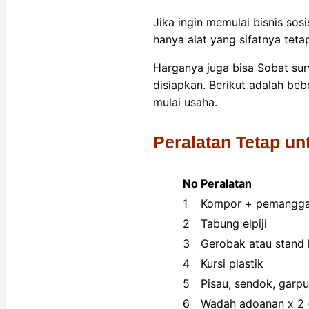
Jika ingin memulai bisnis sos
hanya alat yang sifatnya teta
Harganya juga bisa Sobat su
disiapkan. Berikut adalah be
mulai usaha.
Peralatan Tetap un
No
Peralatan
1
Kompor + pemangga
2
Tabung elpiji
3
Gerobak atau stand 
4
Kursi plastik
5
Pisau, sendok, garp
6
Wadah adoanan x 2 (