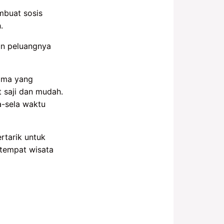
mbuat sosis
.
un peluangnya
lima yang
t saji dan mudah.
a-sela waktu
rtarik untuk
 tempat wisata